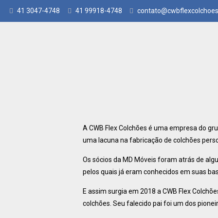
41 3047-4748
41 99918-4748
contato@cwbflexcolchoes
A CWB Flex Colchões é uma empresa do grup
uma lacuna na fabricação de colchões perso
Os sócios da MD Móveis foram atrás de alg
pelos quais já eram conhecidos em suas ba
E assim surgia em 2018 a CWB Flex Colchões
colchões. Seu falecido pai foi um dos pione